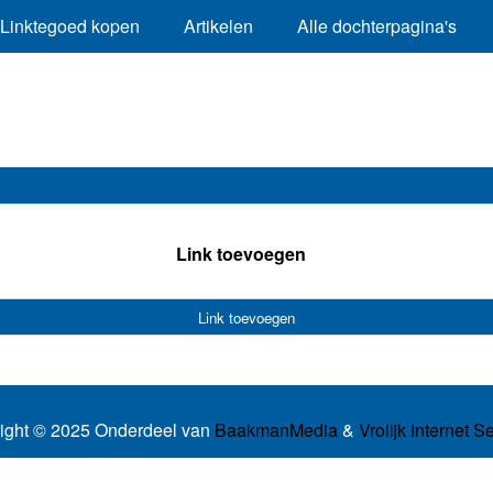
Linktegoed kopen
Artikelen
Alle dochterpagina's
Link toevoegen
Link toevoegen
ight © 2025 Onderdeel van
BaakmanMedia
&
Vrolijk Internet S